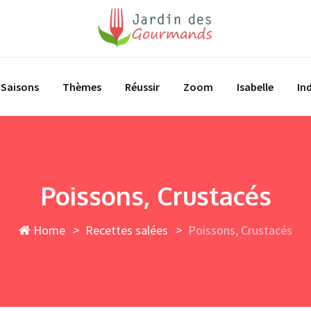
Saisons
Thèmes
Réussir
Zoom
Isabelle
In
Poissons, Crustacés
Home
>
Recettes salées
>
Poissons, Crustacés