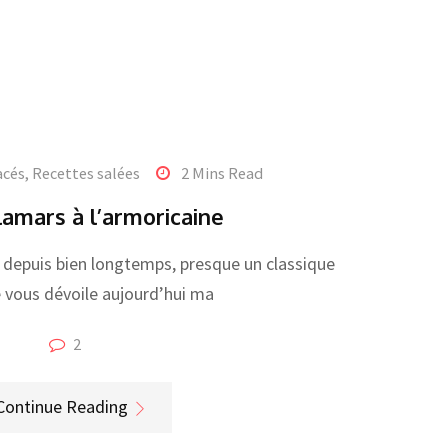
acés
,
Recettes salées
2 Mins Read
amars à l’armoricaine
se depuis bien longtemps, presque un classique
je vous dévoile aujourd’hui ma
2
Continue Reading