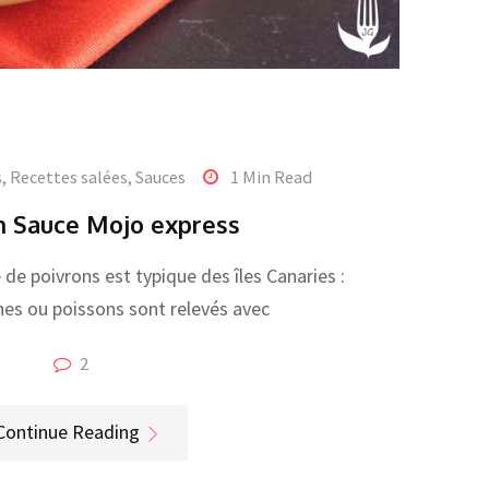
s
,
Recettes salées
,
Sauces
1 Min Read
 Sauce Mojo express
de poivrons est typique des îles Canaries :
hes ou poissons sont relevés avec
2
Continue Reading