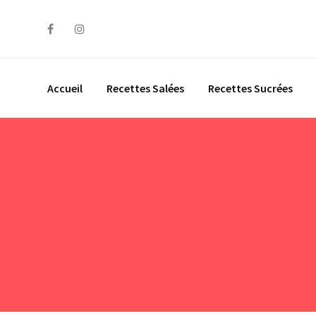
Skip
to
content
Accueil
Recettes Salées
Recettes Sucrées