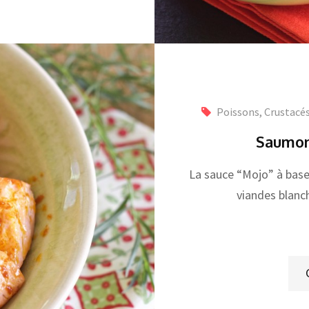
Poissons, Crustacé
Saumon
La sauce “Mojo” à base 
viandes blanc