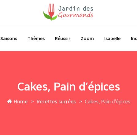
Saisons
Thèmes
Réussir
Zoom
Isabelle
In
Cakes, Pain d’épices
Home
>
Recettes sucrées
>
Cakes, Pain d'épices