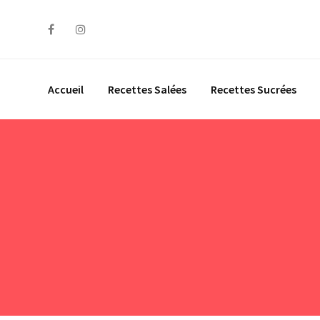
Skip
to
content
Accueil
Recettes Salées
Recettes Sucrées