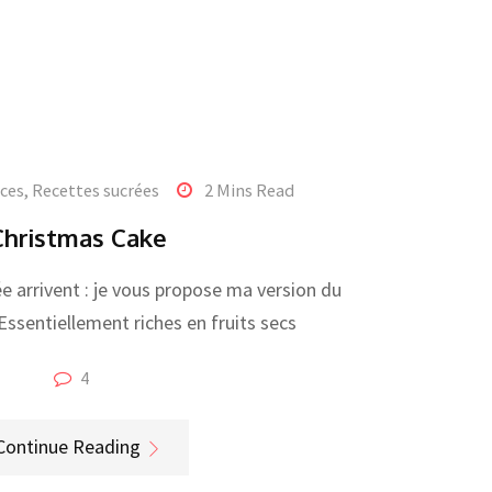
ices
,
Recettes sucrées
2 Mins Read
Christmas Cake
ée arrivent : je vous propose ma version du
ssentiellement riches en fruits secs
4
Continue Reading