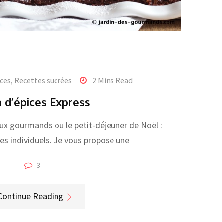
ices
,
Recettes sucrées
2 Mins Read
n d’épices Express
ux gourmands ou le petit-déjeuner de Noël :
ces individuels. Je vous propose une
3
Continue Reading