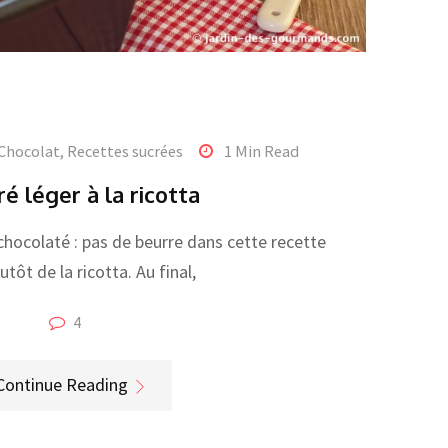
Chocolat
,
Recettes sucrées
1 Min Read
é léger à la ricotta
chocolaté : pas de beurre dans cette recette
utôt de la ricotta. Au final,
4
Continue Reading