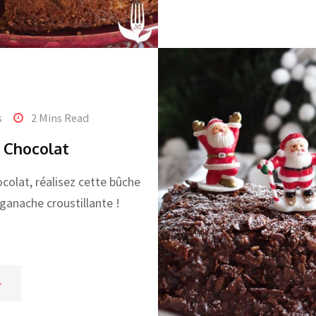
s
2 Mins Read
 Chocolat
colat, réalisez cette bûche
ganache croustillante !