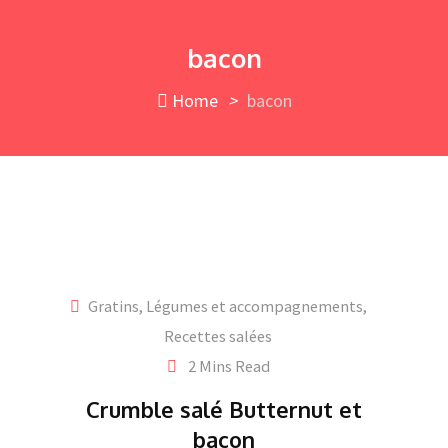
Skip
to
bacon
content
Home
>
bacon
Gratins
,
Légumes et accompagnements
,
Recettes salées
2 Mins Read
Crumble salé Butternut et
bacon