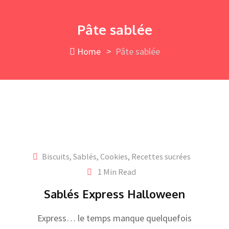
Skip
to
Pâte sablée
content
Home
>
Pâte sablée
Biscuits, Sablés, Cookies
,
Recettes sucrées
1 Min Read
Sablés Express Halloween
Express… le temps manque quelquefois