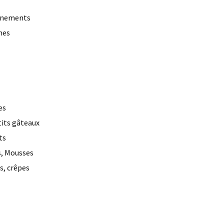
gnements
mes
es
tits gâteaux
ts
, Mousses
s, crêpes