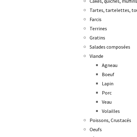
Cakes, quiches, muffins
Tartes, tartelettes, to
Farcis
Terrines
Gratins
Salades composées
Viande
Agneau
Boeuf
Lapin
Porc
Veau
Volailles
Poissons, Crustacés
Oeufs