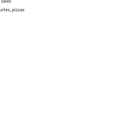
 salés
urtes, pizzas