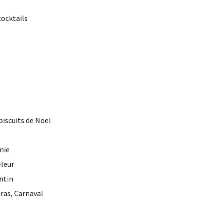
ocktails
 biscuits de Noël
nie
eleur
entin
gras, Carnaval