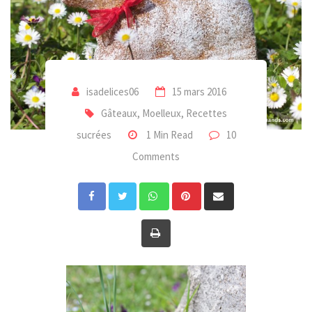
isadelices06
15 mars 2016
Gâteaux, Moelleux
,
Recettes
sucrées
1 Min Read
10
Comments
Whatsapp
Pinterest
Share
via
Print
Email