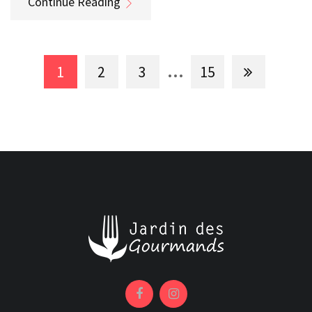
Continue Reading
...
1
2
3
15