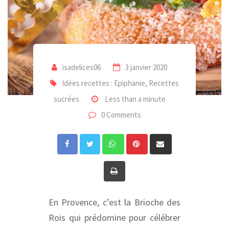
isadelices06
3 janvier 2020
Idées recettes : Epiphanie
,
Recettes
sucrées
Less than a minute
0 Comments
Whatsapp
Pinterest
Share
via
Print
Email
En Provence, c’est la Brioche des
Rois qui prédomine pour célébrer