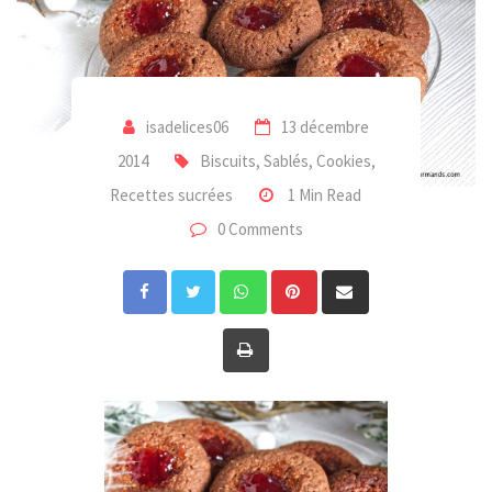
isadelices06
13 décembre
2014
Biscuits, Sablés, Cookies
,
Recettes sucrées
1 Min Read
0 Comments
Whatsapp
Pinterest
Share
via
Print
Email