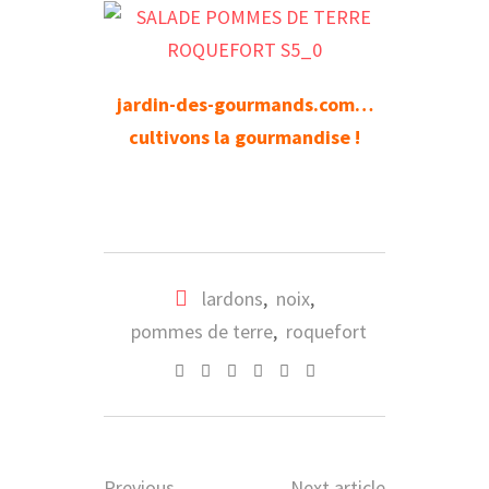
jardin-des-gourmands.com…
cultivons la gourmandise !
lardons
,
noix
,
pommes de terre
,
roquefort
Whatsapp
Pinterest
Share
Print
via
Email
Previous
Next article