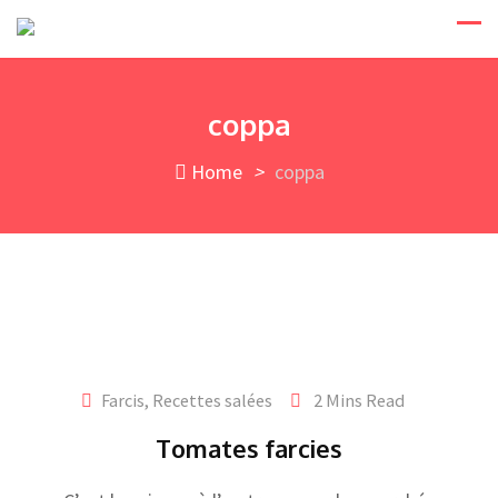
Skip
to
content
coppa
Home
>
coppa
Farcis
,
Recettes salées
2 Mins Read
Tomates farcies