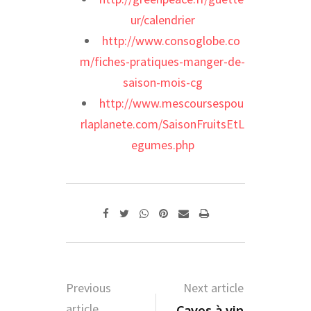
ur/calendrier
http://www.consoglobe.co
m/fiches-pratiques-manger-de-
saison-mois-cg
http://www.mescoursespou
rlaplanete.com/SaisonFruitsEtL
egumes.php
Whatsapp
Pinterest
Share
Print
via
Email
Previous
Next article
article
Caves à vin