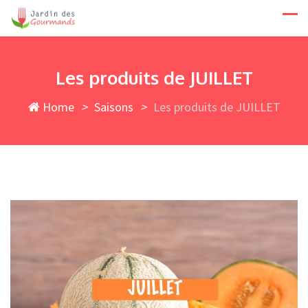
Skip
to
content
Les produits de JUILLET
Home
>
Saisons
>
Les produits de JUILLET