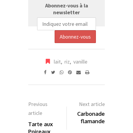
Abonnez-vous à la
newsletter
lait
,
riz
,
vanille
Whatsapp
Pinterest
Share
Print
via
Email
Previous
Next article
article
Carbonade
flamande
Tarte aux
Poireaux