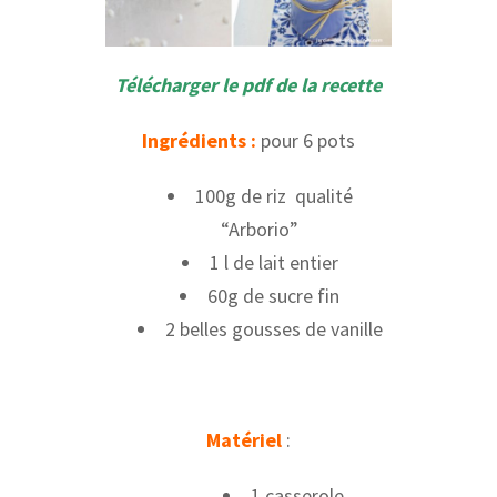
Télécharger l
e pdf de la recette
Ingrédients :
pour 6 pots
100g de riz qualité
“Arborio”
1 l de lait entier
60g de sucre fin
2 belles gousses de vanille
Matériel
:
1 casserole,