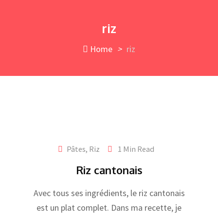
Skip
to
riz
content
Home
>
riz
Pâtes, Riz
1 Min Read
Riz cantonais
Avec tous ses ingrédients, le riz cantonais
est un plat complet. Dans ma recette, je