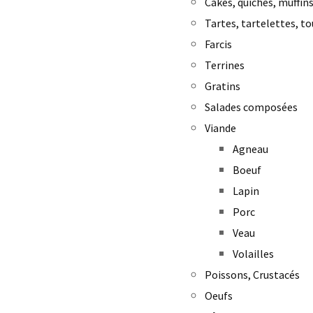
Cakes, quiches, muffins
Tartes, tartelettes, to
Farcis
Terrines
Gratins
Salades composées
Viande
Agneau
Boeuf
Lapin
Porc
Veau
Volailles
Poissons, Crustacés
Oeufs