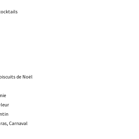
ocktails
 biscuits de Noël
nie
eleur
entin
gras, Carnaval