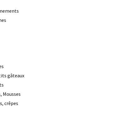
gnements
mes
es
tits gâteaux
ts
, Mousses
s, crêpes