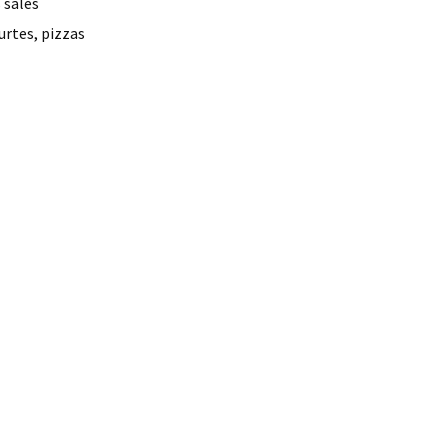
 salés
urtes, pizzas