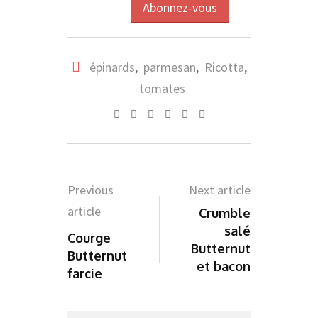
épinards
,
parmesan
,
Ricotta
,
tomates
Whatsapp
Pinterest
Share
Print
via
Email
Previous
Next article
article
Crumble
salé
Courge
Butternut
Butternut
et bacon
farcie