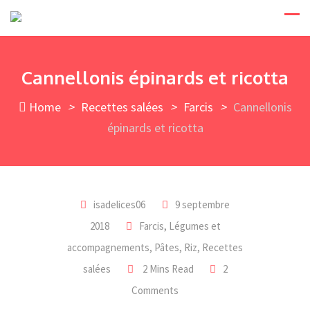
Skip
to
content
Cannellonis épinards et ricotta
Home
>
Recettes salées
>
Farcis
>
Cannellonis
épinards et ricotta
isadelices06
9 septembre
2018
Farcis
,
Légumes et
accompagnements
,
Pâtes, Riz
,
Recettes
salées
2 Mins Read
2
Comments