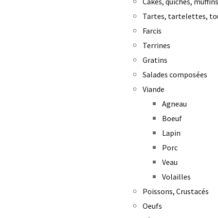
Cakes, quiches, muffins
Tartes, tartelettes, to
Farcis
Terrines
Gratins
Salades composées
Viande
Agneau
Boeuf
Lapin
Porc
Veau
Volailles
Poissons, Crustacés
Oeufs