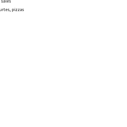
 salés
urtes, pizzas