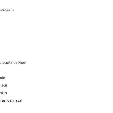
ocktails
 biscuits de Noël
nie
eleur
entin
gras, Carnaval