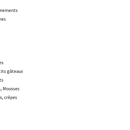
gnements
mes
es
tits gâteaux
ts
, Mousses
s, crêpes