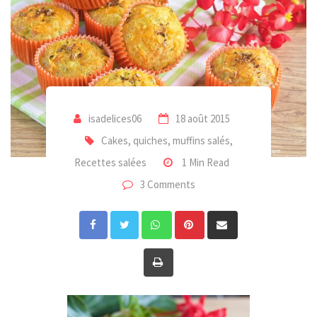
isadelices06
18 août 2015
Cakes, quiches, muffins salés
,
Recettes salées
1 Min Read
3 Comments
Whatsapp
Pinterest
Share
via
Print
Email