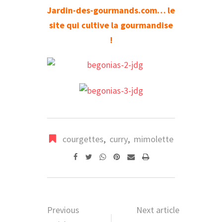
Jardin-des-gourmands.com… le
site qui cultive la gourmandise
!
courgettes
,
curry
,
mimolette
Whatsapp
Pinterest
Share
Print
via
Email
Previous
Next article