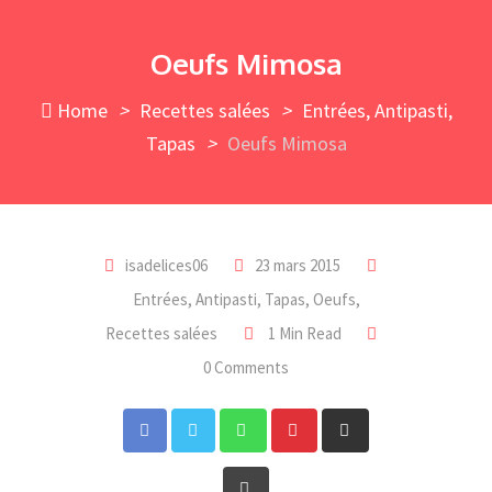
Skip
to
Oeufs Mimosa
content
Home
>
Recettes salées
>
Entrées, Antipasti,
Tapas
>
Oeufs Mimosa
isadelices06
23 mars 2015
Entrées, Antipasti, Tapas
,
Oeufs
,
Recettes salées
1 Min Read
0 Comments
Whatsapp
Pinterest
Share
via
Print
Email