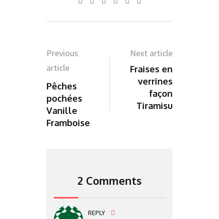
Whatsapp
Pinterest
Share
Print
via
Email
Previous
Next article
article
Fraises en
verrines
Pêches
façon
pochées
Tiramisu
Vanille
Framboise
2 Comments
REPLY