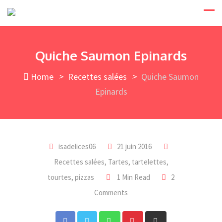
Skip
to
content
Quiche Saumon Epinards
Home
>
Recettes salées
>
Quiche Saumon
Epinards
isadelices06
21 juin 2016
Recettes salées
,
Tartes, tartelettes,
tourtes, pizzas
1 Min Read
2
Comments
Whatsapp
Pinterest
Share