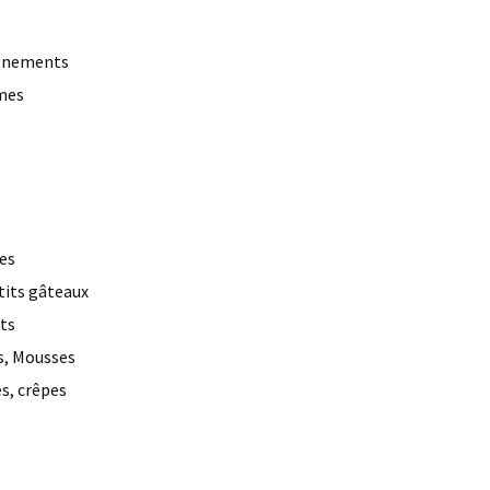
gnements
èmes
ies
etits gâteaux
ts
s, Mousses
es, crêpes