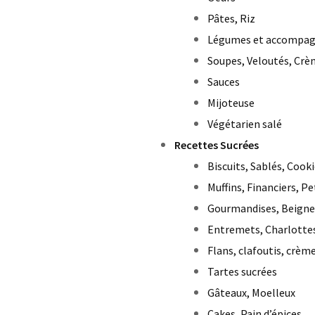
Pâtes, Riz
Légumes et accompa
Soupes, Veloutés, Cr
Sauces
Mijoteuse
Végétarien salé
Recettes Sucrées
Biscuits, Sablés, Cook
Muffins, Financiers, P
Gourmandises, Beigne
Entremets, Charlotte
Flans, clafoutis, crèm
Tartes sucrées
Gâteaux, Moelleux
Cakes, Pain d’épices