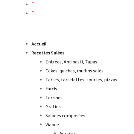
Skip
to
content
Accueil
Recettes Salées
Entrées, Antipasti, Tapas
Cakes, quiches, muffins salés
Tartes, tartelettes, tourtes, pizzas
Farcis
Terrines
Gratins
Salades composées
Viande
Agneau