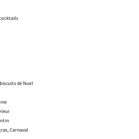
cocktails
 biscuits de Noël
anie
eleur
entin
gras, Carnaval