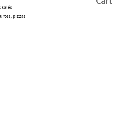
Cart
s salés
ourtes, pizzas