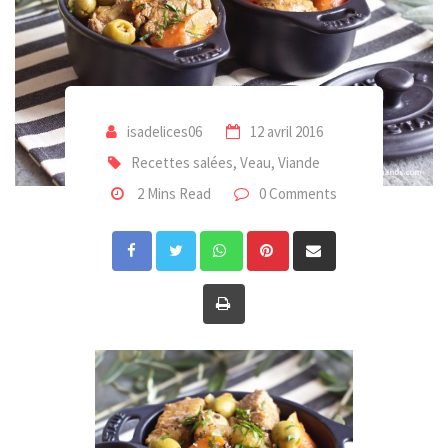
isadelices06
12 avril 2016
Recettes salées
,
Veau
,
Viande
2 Mins Read
0 Comments
Whatsapp
Pinterest
Share
via
Print
Email