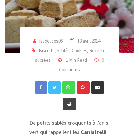
isadelices06
13 avril 2014
Biscuits, Sablés, Cookies
,
Recettes
sucrées
1 Min Read
0
Comments
Whatsapp
Pinterest
Share
via
Print
Email
De petits sablés croquants à l’anis
vert qui rappellent les
Canistrelli