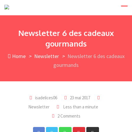
Skip
to
content
Newsletter 6 des cadeaux
gourmands
Home
>
Newsletter
>
Newsletter 6 des cadeaux
gourmands
isadelices06
23 mai 2017
Newsletter
Less than a minute
2 Comments
Whatsapp
Pinterest
Share