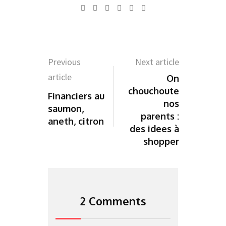
Whatsapp
Pinterest
Share
Print
via
Email
Previous
Next article
article
On
chouchoute
Financiers au
nos
saumon,
parents :
aneth, citron
des idees à
shopper
2 Comments